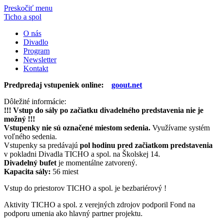
Preskočiť menu
Ticho a spol
O nás
Divadlo
Program
Newsletter
Kontakt
Predpredaj vstupeniek online:
goout.net
Dôležité informácie:
!!! Vstup do sály po začiatku divadelného predstavenia nie je
možný !!!
Vstupenky nie sú označené miestom sedenia.
Využívame systém
voľného sedenia.
Vstupenky sa predávajú
pol hodinu pred začiatkom predstavenia
v pokladni Divadla
TICHO
a spol. na Školskej 14.
Divadelný bufet
je momentálne zatvorený.
Kapacita sály:
56 miest
Vstup do priestorov TICHO a spol. je bezbariérový !
Aktivity TICHO a spol. z verejných zdrojov podporil Fond na
podporu umenia ako hlavný partner projektu.