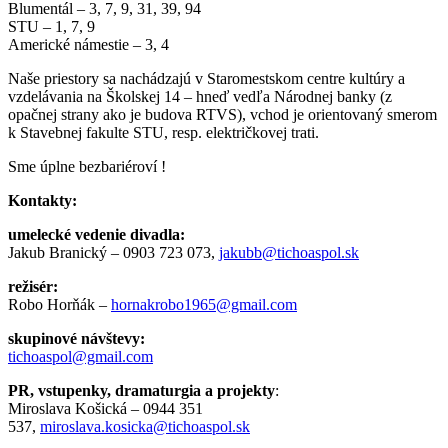
Blumentál – 3, 7, 9, 31, 39, 94
STU – 1, 7, 9
Americké námestie – 3, 4
Naše priestory sa nachádzajú v Staromestskom centre kultúry a
vzdelávania na Školskej 14 – hneď vedľa Národnej banky (z
opačnej strany ako je budova
RTVS
), vchod je orientovaný smerom
k Stavebnej fakulte STU, resp. električkovej trati.
Sme úplne bezbariéroví !
Kontakty:
umelecké vedenie divadla:
Jakub Branický – 0903 723 073,
jakubb@tichoaspol.sk
režisér:
Robo Horňák –
hornakrobo1965@gmail.com
skupinové návštevy:
tichoaspol@gmail.com
PR, vstupenky, dramaturgia a projekty
:
Miroslava Košická – 0944 351
537,
miroslava.kosicka@tichoaspol.sk