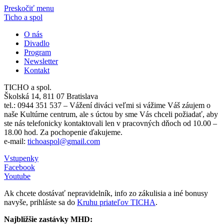
Preskočiť menu
Ticho a spol
O nás
Divadlo
Program
Newsletter
Kontakt
TICHO a spol.
Školská 14, 811 07 Bratislava
tel.: 0944 351 537 – Vážení diváci veľmi si vážime Váš záujem o
naše Kultúrne centrum, ale s úctou by sme Vás chceli požiadať, aby
ste nás telefonicky kontaktovali len v pracovných dňoch od 10.00 –
18.00 hod. Za pochopenie ďakujeme.
e-mail:
tichoaspol@gmail.com
Vstupenky
Facebook
Youtube
Ak chcete dostávať nepravidelník, info zo zákulisia a iné bonusy
navyše, prihláste sa do
Kruhu priateľov TICHA
.
Najbližšie zastávky MHD: