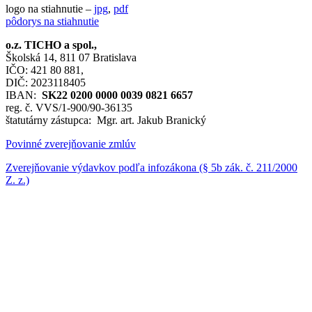
logo na stiahnutie –
jpg
,
pdf
pôdorys na stiahnutie
o.z. TICHO a spol.,
Školská 14, 811 07 Bratislava
IČO: 421 80 881,
DIČ: 2023118405
IBAN:
SK22 0200 0000 0039 0821 6657
reg. č. VVS/1-900/90-36135
štatutárny zástupca: Mgr. art. Jakub Branický
Povinné zverejňovanie zmlúv
Zverejňovanie výdavkov podľa infozákona (§ 5b zák. č. 211/2000
Z. z.)